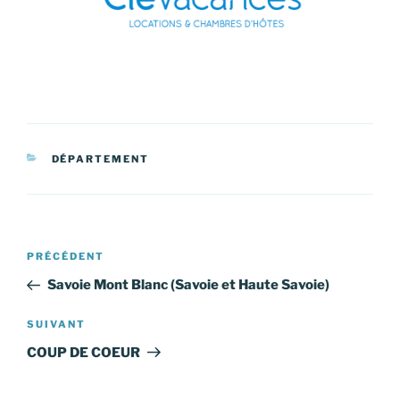
CATÉGORIES
DÉPARTEMENT
Navigation
Article
PRÉCÉDENT
de
précédent
Savoie Mont Blanc (Savoie et Haute Savoie)
l’article
Article
SUIVANT
suivant
COUP DE COEUR