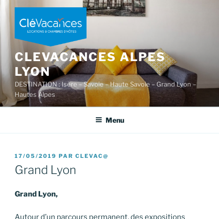
Aller
au
contenu
principal
CLEVACANCES ALPES
LYON
DESTINATION : Isère – Savoie – Haute Savoie – Grand Lyon –
Hautes Alpes
Menu
PUBLIÉ
17/05/2019
PAR
CLEVAC@
LE
Grand Lyon
Grand Lyon,
Autour d’un parcours permanent, des expositions